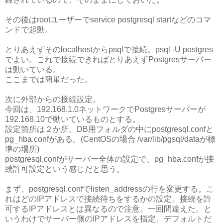
その後はrootユーザーでservice postgresql startなどのコマ
ンドで起動。
とりあえずそのlocalhostからpsqlで接続。psql -U postgres
でよい。これで接続できればとりあえずPostgresサーバー
は動いている。
ここまでは簡単だった。
次に外部からの接続設定。
今回は、192.168.1.0ネットワークでPostgresサーバーが
192.168.10で動いているものとする。
設定箇所は２か所。DB用フォルダの中にpostgresql.confと
pg_hba.confがある。(CentOSの場合 /var/lib/pgsql/dataが標
準の場所)
postgresql.confがサーバー全体の設定で、pg_hba.confが接
続許可設定という感じだと思う。
まず、postgresql.confでlisten_addressの行を変更する。こ
れはどのIPアドレスで接続待ちをするかの設定。接続を許
可するIPアドレスとは異なるので注意。一回間違えた。と
いうわけでサーバー側のIPアドレスを指定。デフォルトだ