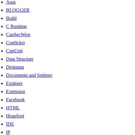
Asus
BLOGGER
Build
C Runtime
CanSecWest
Conficker
CppUnit
Data Structure
Deskman
Documents and Settings
Explorer
Extension
Facebook
HTML
HeapSort
IDE
IP