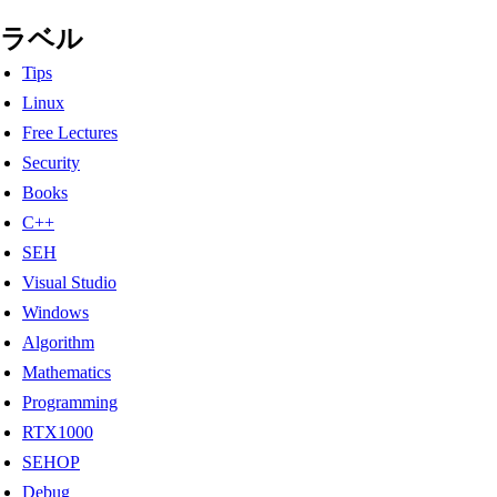
ラベル
Tips
Linux
Free Lectures
Security
Books
C++
SEH
Visual Studio
Windows
Algorithm
Mathematics
Programming
RTX1000
SEHOP
Debug