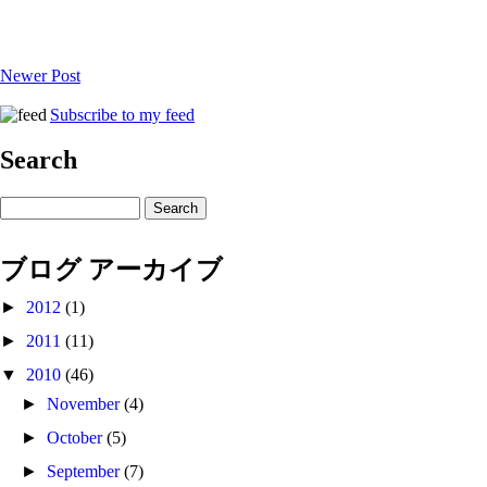
Newer Post
Subscribe to my feed
Search
ブログ アーカイブ
►
2012
(1)
►
2011
(11)
▼
2010
(46)
►
November
(4)
►
October
(5)
►
September
(7)