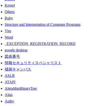
Kernel
Others
Ruby
Structure and Interpretation of Computer Programs
Vim
Word
_EXCEPTION_REGISTRATION_RECORD
google desktop
図表番号
情報セキュリティスペシャリスト
描画キャンパス
ASLR
ATAPI
AlgorithmBinaryTree
Alias
Anthy